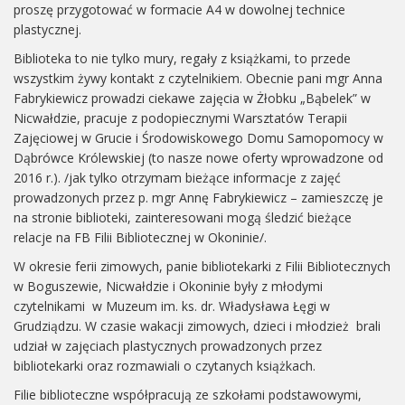
proszę przygotować w formacie A4 w dowolnej technice
plastycznej.
Biblioteka to nie tylko mury, regały z książkami, to przede
wszystkim żywy kontakt z czytelnikiem. Obecnie pani mgr Anna
Fabrykiewicz prowadzi ciekawe zajęcia w Żłobku „Bąbelek” w
Nicwałdzie, pracuje z podopiecznymi Warsztatów Terapii
Zajęciowej w Grucie i Środowiskowego Domu Samopomocy w
Dąbrówce Królewskiej (to nasze nowe oferty wprowadzone od
2016 r.). /jak tylko otrzymam bieżące informacje z zajęć
prowadzonych przez p. mgr Annę Fabrykiewicz – zamieszczę je
na stronie biblioteki, zainteresowani mogą śledzić bieżące
relacje na FB Filii Bibliotecznej w Okoninie/.
W okresie ferii zimowych, panie bibliotekarki z Filii Bibliotecznych
w Boguszewie, Nicwałdzie i Okoninie były z młodymi
czytelnikami w Muzeum im. ks. dr. Władysława Łęgi w
Grudziądzu. W czasie wakacji zimowych, dzieci i młodzież brali
udział w zajęciach plastycznych prowadzonych przez
bibliotekarki oraz rozmawiali o czytanych książkach.
Filie biblioteczne współpracują ze szkołami podstawowymi,