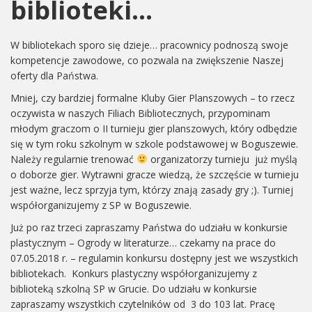
biblioteki…
W bibliotekach sporo się dzieje… pracownicy podnoszą swoje
kompetencje zawodowe, co pozwala na zwiększenie Naszej
oferty dla Państwa.
Mniej, czy bardziej formalne Kluby Gier Planszowych – to rzecz
oczywista w naszych Filiach Bibliotecznych, przypominam
młodym graczom o II turnieju gier planszowych, który odbędzie
się w tym roku szkolnym w szkole podstawowej w Boguszewie.
Należy regularnie trenować
organizatorzy turnieju już myślą
o doborze gier. Wytrawni gracze wiedzą, że szczęście w turnieju
jest ważne, lecz sprzyja tym, którzy znają zasady gry ;). Turniej
współorganizujemy z SP w Boguszewie.
Już po raz trzeci zapraszamy Państwa do udziału w konkursie
plastycznym – Ogrody w literaturze… czekamy na prace do
07.05.2018 r. – regulamin konkursu dostępny jest we wszystkich
bibliotekach. Konkurs plastyczny współorganizujemy z
biblioteką szkolną SP w Grucie. Do udziału w konkursie
zapraszamy wszystkich czytelników od 3 do 103 lat. Pracę