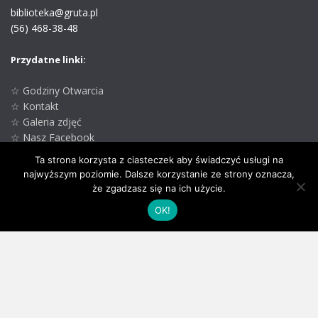
biblioteka@gruta.pl
(56) 468-38-48
Przydatne linki:
☆ Godziny Otwarcia
☆ Kontakt
☆ Galeria zdjęć
☆ Nasz Facebook
☆ GCK w Grucie
Ta strona korzysta z ciasteczek aby świadczyć usługi na
☆ Oficjalna strona
najwyższym poziomie. Dalsze korzystanie ze strony oznacza,
Gminy Gruta
że zgadzasz się na ich użycie.
OK!
Oświadczenie o dostępności