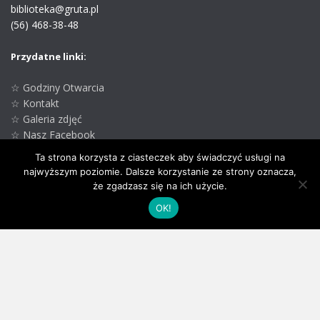
biblioteka@gruta.pl
(56) 468-38-48
Przydatne linki:
☆ Godziny Otwarcia
☆ Kontakt
☆ Galeria zdjęć
☆ Nasz Facebook
☆ GCK w Grucie
Ta strona korzysta z ciasteczek aby świadczyć usługi na
☆ Oficjalna strona
najwyższym poziomie. Dalsze korzystanie ze strony oznacza,
Gminy Gruta
że zgadzasz się na ich użycie.
OK!
Oświadczenie o dostępności