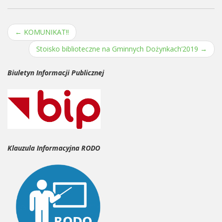
←
KOMUNIKAT!!
Post navigation
Stoisko biblioteczne na Gminnych Dożynkach’2019
→
Biuletyn Informacji Publicznej
Klauzula Informacyjna RODO