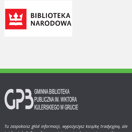
Tu zaspokoisz głód informacji, wypożyczysz książkę tradycyjną, ale