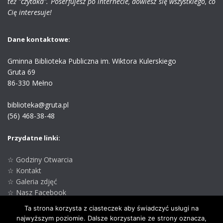
też "czytaka". Poserfujesz po internecie, dowiesz się wszystkiego, co
Cię interesuje!
Dane kontaktowe:
Gminna Biblioteka Publiczna im. Wiktora Kulerskiego
Gruta 69
86-330 Mełno
biblioteka@gruta.pl
(56) 468-38-48
Przydatne linki:
☆ Godziny Otwarcia
☆ Kontakt
☆ Galeria zdjęć
☆ Nasz Facebook
☆ GCK w Grucie
Ta strona korzysta z ciasteczek aby świadczyć usługi na
☆ Oficjalna strona
najwyższym poziomie. Dalsze korzystanie ze strony oznacza,