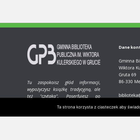
Dane kon
Gminna Bib
Wiktora Ku
Gruta 69
86-330 Me
Tu zaspokoisz głód informacji,
wypożyczysz książkę tradycyjną, ale
biblioteka
też "czytaka". Poserfujesz po
(56) 468-3
internecie, dowiesz się wszystkiego,
Ta strona korzysta z ciasteczek aby świad
co Cię interesuje!