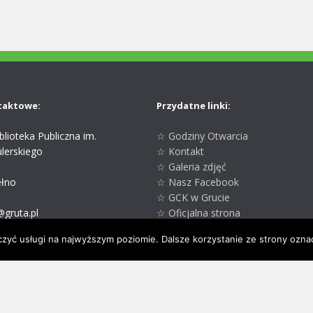
taktowe:
Przydatne linki:
lioteka Publiczna im.
☆ Godziny Otwarcia
lerskiego
☆ Kontakt
☆ Galeria zdjęć
łno
☆ Nasz Facebook
☆ GCK w Grucie
@gruta.pl
☆ Oficjalna strona
8-48
Gminy Gruta
czyć usługi na najwyższym poziomie. Dalsze korzystanie ze strony oznac